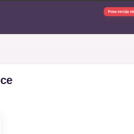
Puna verzija st
ice