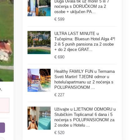
Duga Uvala tik uz more! 5 ili 7
noćenja s DORUČKOM za 2
osobe + uključen PA...
€ 599
ULTRA LAST MINUTE u
Tučepima: Bluesun Hotel Alga 4*!
2 ili 5 punih pansiona za 2 osobe
+ do 2 djece GRAT...
€ 690
Healthy FAMILY FUN u Termama
Sveti Martin! TJEDNI odmor u
hotelu/apartmanu uz 2 noćenja s
POLUPANSIONOM ...
e,
€ 227
Uživajte u LJETNOM ODMORU u
Stubičkim Toplicama! 6 dana i 5
noćenja s POLUPANSIONOM za
2 osobe u Hotelu ...
€ 520