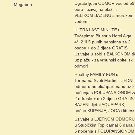
Ugrabi ljetni ODMOR već od 59
Megabon
eura i uživaj na plaži ili
VELIKOM BAZENU s morskom
vodom!
ULTRA LAST MINUTE u
Tučepima: Bluesun Hotel Alga
4*! 2 ili 5 punih pansiona za 2
osobe + do 2 djece GRATIS!
Uživajte u sobi s BALKONOM ti
uz plažu - za vrhunski obiteljski
odmor!
Healthy FAMILY FUN u
Termama Sveti Martin! TJEDNI
odmor u hotelu/apartmanu uz 2
noćenja s POLUPANSIONOM z
2 odrasle + do 2 djece GRATIS!
BAZENI, ljetni AQUAPARK,
noćno KUPANJE, JOGA i fitness
Uživajte u LJETNOM ODMORU
u Stubičkim Toplicama! 6 dana i
5 noćenja s POLUPANSIONOM