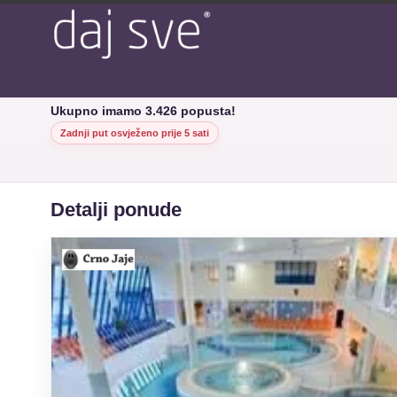
Ukupno imamo 3.426 popusta!
Zadnji put osvježeno prije 5 sati
Detalji ponude