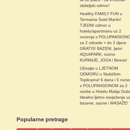
obiteljski odmor!
Healthy FAMILY FUN u
Termama Sveti Martin!
TJEDNI odmor u
hotelu/apartmanu uz 2
noćenja s POLUPANSION
za 2 odrasle + do 2 djece
GRATIS! BAZENI, ljetni
AQUAPARK, noćno
KUPANJE, JOGA i fitness!
Uživajte u LJETNOM
ODMORU u Stubičkim
Toplicama! 6 dana i 5 noće
s POLUPANSIONOM za 2
osobe u Hotelu Matija Gub
Idealno ljetno osvježenje u
bazene, saune i MASAŽE!
Popularne pretrage