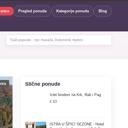
Pregled ponuda
Kategorije ponuda
Blog
ranice
Traži popuste... npr. masaža, Dubrovnik, toplice...
Slične ponude
ekla
Izlet brodom na Krk, Rab i Pag
€ 83
ISTRA U ŠPICI SEZONE - Hotel