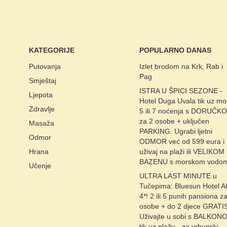
KATEGORIJE
POPULARNO DANAS
Putovanja
Izlet brodom na Krk, Rab i
Pag
Smještaj
ISTRA U ŠPICI SEZONE -
Ljepota
Hotel Duga Uvala tik uz mo
Zdravlje
5 ili 7 noćenja s DORUČK
za 2 osobe + uključen
Masaža
PARKING. Ugrabi ljetni
Odmor
ODMOR već od 599 eura i
Hrana
uživaj na plaži ili VELIKOM
BAZENU s morskom vodo
Učenje
ULTRA LAST MINUTE u
Tučepima: Bluesun Hotel A
4*! 2 ili 5 punih pansiona z
osobe + do 2 djece GRATI
Uživajte u sobi s BALKON
tik uz plažu - za vrhunski