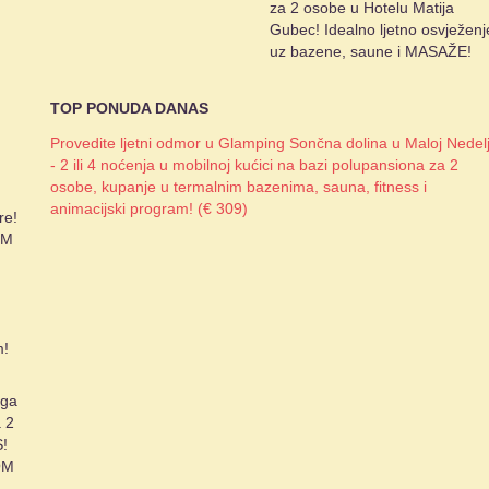
za 2 osobe u Hotelu Matija
Gubec! Idealno ljetno osvježenj
uz bazene, saune i MASAŽE!
TOP PONUDA DANAS
Provedite ljetni odmor u Glamping Sončna dolina u Maloj Nedelj
- 2 ili 4 noćenja u mobilnoj kućici na bazi polupansiona za 2
osobe, kupanje u termalnim bazenima, sauna, fitness i
animacijski program! (€ 309)
re!
OM
m!
lga
a 2
S!
OM