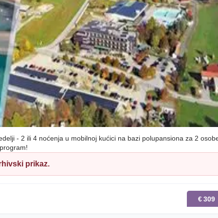
elji - 2 ili 4 noćenja u mobilnoj kućici na bazi polupansiona za 2 osob
 program!
hivski prikaz.
€
309