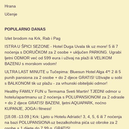
Hrana
Učenje
POPULARNO DANAS
Izlet brodom na Krk, Rab i Pag
ISTRA U ŠPICI SEZONE - Hotel Duga Uvala tik uz more! 5 ili 7
noćenja s DORUČKOM za 2 osobe + uključen PARKING. Ugrabi
ljetni ODMOR već od 599 eura i uživaj na plaži ili VELIKOM
BAZENU s morskom vodom!
ULTRA LAST MINUTE u Tučepima: Bluesun Hotel Alga 4*! 2 ili 5
punih pansiona za 2 osobe + do 2 djece GRATIS! Uživajte u sobi
s BALKONOM tik uz plažu - za vrhunski obiteljski odmor!
Healthy FAMILY FUN u Termama Sveti Martin! TJEDNI odmor u
hotelu/apartmanu uz 2 noćenja s POLUPANSIONOM za 2 odrasle
+ do 2 djece GRATIS! BAZENI, ljetni AQUAPARK, noćno
KUPANJE, JOGA i fitness!
[18.08.-13.09.] Krk: Ljeto u Hotelu Adriatic! 3, 4, 5, 6 ili 7 noćenja
na bazi POLUPANSIONA uz bezalkoholna pića uz obroke za 2
osobe + 1 dijete do 7,99 g. GRATIS!