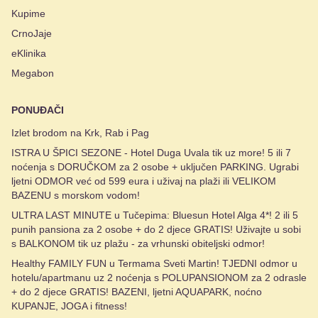
Kupime
CrnoJaje
eKlinika
Megabon
PONUĐAČI
Izlet brodom na Krk, Rab i Pag
ISTRA U ŠPICI SEZONE - Hotel Duga Uvala tik uz more! 5 ili 7
noćenja s DORUČKOM za 2 osobe + uključen PARKING. Ugrabi
ljetni ODMOR već od 599 eura i uživaj na plaži ili VELIKOM
BAZENU s morskom vodom!
ULTRA LAST MINUTE u Tučepima: Bluesun Hotel Alga 4*! 2 ili 5
punih pansiona za 2 osobe + do 2 djece GRATIS! Uživajte u sobi
s BALKONOM tik uz plažu - za vrhunski obiteljski odmor!
Healthy FAMILY FUN u Termama Sveti Martin! TJEDNI odmor u
hotelu/apartmanu uz 2 noćenja s POLUPANSIONOM za 2 odrasle
+ do 2 djece GRATIS! BAZENI, ljetni AQUAPARK, noćno
KUPANJE, JOGA i fitness!