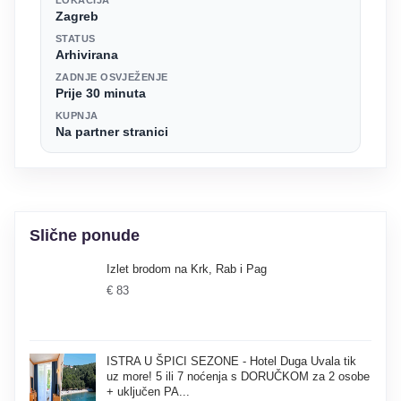
Zagreb
STATUS
Arhivirana
ZADNJE OSVJEŽENJE
Prije 30 minuta
KUPNJA
Na partner stranici
Slične ponude
Izlet brodom na Krk, Rab i Pag
€ 83
ISTRA U ŠPICI SEZONE - Hotel Duga Uvala tik
uz more! 5 ili 7 noćenja s DORUČKOM za 2 osobe
+ uključen PA...