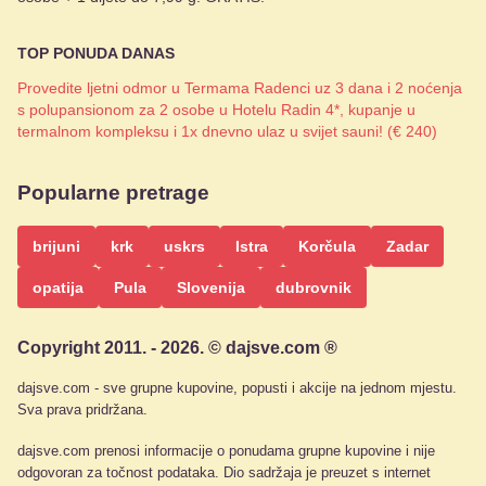
TOP PONUDA DANAS
Provedite ljetni odmor u Termama Radenci uz 3 dana i 2 noćenja
s polupansionom za 2 osobe u Hotelu Radin 4*, kupanje u
termalnom kompleksu i 1x dnevno ulaz u svijet sauni! (€ 240)
Popularne pretrage
brijuni
krk
uskrs
Istra
Korčula
Zadar
opatija
Pula
Slovenija
dubrovnik
Copyright 2011. - 2026. © dajsve.com ®
dajsve.com - sve grupne kupovine, popusti i akcije na jednom mjestu.
Sva prava pridržana.
dajsve.com prenosi informacije o ponudama grupne kupovine i nije
odgovoran za točnost podataka. Dio sadržaja je preuzet s internet