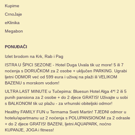
Kupime
CrnoJaje
eKlinika
Megabon
PONUĐAČI
Izlet brodom na Krk, Rab i Pag
ISTRA U ŠPICI SEZONE - Hotel Duga Uvala tik uz more! 5 ili 7
noćenja s DORUČKOM za 2 osobe + uključen PARKING. Ugrabi
ljetni ODMOR već od 599 eura i uživaj na plaži ili VELIKOM
BAZENU s morskom vodom!
ULTRA LAST MINUTE u Tučepima: Bluesun Hotel Alga 4*! 2 ili 5
punih pansiona za 2 osobe + do 2 djece GRATIS! Uživajte u sobi
s BALKONOM tik uz plažu - za vrhunski obiteljski odmor!
Healthy FAMILY FUN u Termama Sveti Martin! TJEDNI odmor u
hotelu/apartmanu uz 2 noćenja s POLUPANSIONOM za 2 odrasle
+ do 2 djece GRATIS! BAZENI, ljetni AQUAPARK, noćno
KUPANJE, JOGA i fitness!