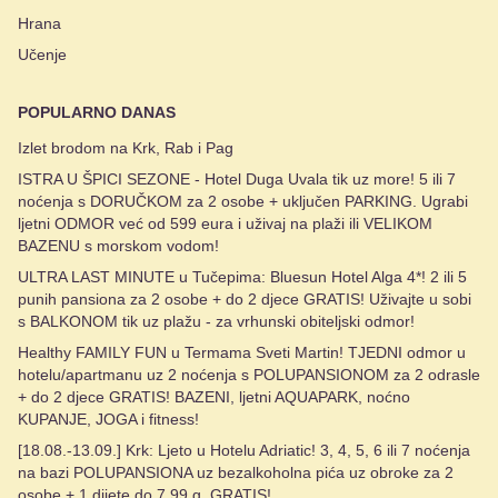
Hrana
Učenje
POPULARNO DANAS
Izlet brodom na Krk, Rab i Pag
ISTRA U ŠPICI SEZONE - Hotel Duga Uvala tik uz more! 5 ili 7
noćenja s DORUČKOM za 2 osobe + uključen PARKING. Ugrabi
ljetni ODMOR već od 599 eura i uživaj na plaži ili VELIKOM
BAZENU s morskom vodom!
ULTRA LAST MINUTE u Tučepima: Bluesun Hotel Alga 4*! 2 ili 5
punih pansiona za 2 osobe + do 2 djece GRATIS! Uživajte u sobi
s BALKONOM tik uz plažu - za vrhunski obiteljski odmor!
Healthy FAMILY FUN u Termama Sveti Martin! TJEDNI odmor u
hotelu/apartmanu uz 2 noćenja s POLUPANSIONOM za 2 odrasle
+ do 2 djece GRATIS! BAZENI, ljetni AQUAPARK, noćno
KUPANJE, JOGA i fitness!
[18.08.-13.09.] Krk: Ljeto u Hotelu Adriatic! 3, 4, 5, 6 ili 7 noćenja
na bazi POLUPANSIONA uz bezalkoholna pića uz obroke za 2
osobe + 1 dijete do 7,99 g. GRATIS!