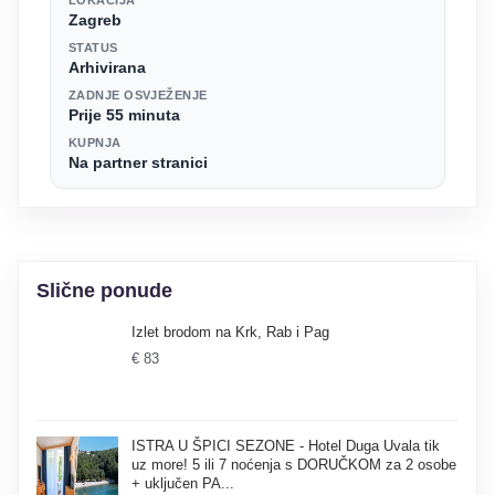
Zagreb
STATUS
Arhivirana
ZADNJE OSVJEŽENJE
Prije 55 minuta
KUPNJA
Na partner stranici
Slične ponude
Izlet brodom na Krk, Rab i Pag
€ 83
ISTRA U ŠPICI SEZONE - Hotel Duga Uvala tik
uz more! 5 ili 7 noćenja s DORUČKOM za 2 osobe
+ uključen PA...