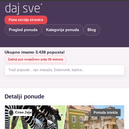
Puna verzija stranice
Pregled ponuda
Kategorije ponuda
Blog
Ukupno imamo 3.438 popusta!
Zadnji put osvježeno prije 55 minuta
Traži popuste... npr. masaža, Dubrovnik, toplice...
Detalji ponude
Ponuda istekla