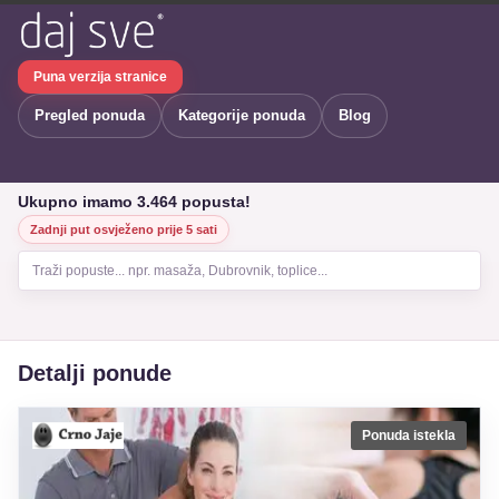
Puna verzija stranice
Pregled ponuda
Kategorije ponuda
Blog
Ukupno imamo 3.464 popusta!
Zadnji put osvježeno prije 5 sati
Traži popuste... npr. masaža, Dubrovnik, toplice...
Detalji ponude
Ponuda istekla