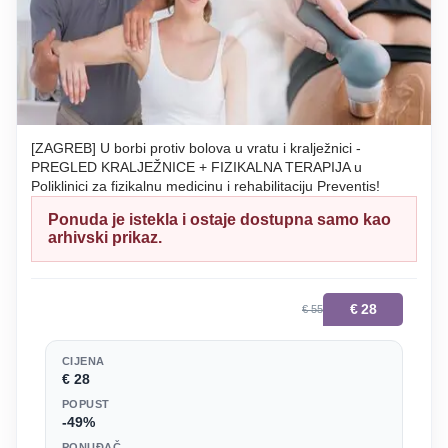
[ZAGREB] U borbi protiv bolova u vratu i kralježnici -
PREGLED KRALJEŽNICE + FIZIKALNA TERAPIJA u
Poliklinici za fizikalnu medicinu i rehabilitaciju Preventis!
Ponuda je istekla i ostaje dostupna samo kao
arhivski prikaz.
€
28
€ 55
CIJENA
€ 28
POPUST
-49%
PONUĐAČ