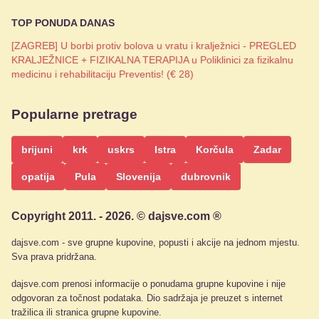
TOP PONUDA DANAS
[ZAGREB] U borbi protiv bolova u vratu i kralježnici - PREGLED
KRALJEŽNICE + FIZIKALNA TERAPIJA u Poliklinici za fizikalnu
medicinu i rehabilitaciju Preventis! (€ 28)
Popularne pretrage
brijuni
krk
uskrs
Istra
Korčula
Zadar
opatija
Pula
Slovenija
dubrovnik
Copyright 2011. - 2026. © dajsve.com ®
dajsve.com - sve grupne kupovine, popusti i akcije na jednom mjestu.
Sva prava pridržana.
dajsve.com prenosi informacije o ponudama grupne kupovine i nije
odgovoran za točnost podataka. Dio sadržaja je preuzet s internet
tražilica ili stranica grupne kupovine.