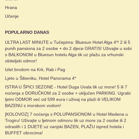
Hrana
Učenje
POPULARNO DANAS
ULTRA LAST MINUTE u Tučepima: Bluesun Hotel Alga 4*! 2 ili 5
punih pansiona za 2 osobe + do 2 djece GRATIS! Uživajte u sobi
s BALKONOM u Bluesun hotelu Alga tik uz plažu za vrhunski
obiteljski odmor!
Izlet brodom na Krk, Rab i Pag
Ljeto u Šibeniku, Hotel Panorama 4*
ISTRA U ŠPICI SEZONE - Hotel Duga Uvala tik uz more! 5 ili 7
noćenja s DORUČKOM za 2 osobe + uključen PARKING. Ugrabi
ljetni ODMOR već od 599 eura i uživaj na plaži ili VELIKOM
BAZENU s morskom vodom!
[KOLOVOZ] 7 noćenja s POLUPANSIONOM u Hotel Medena u
Trogiru! Uživajte u ljetnom odmoru tik uz more za 2 osobe ili 2
odraslih i 1 DIJETE uz vanjski BAZEN, PLAŽU ispred hotela i
BUFFET obrocima!