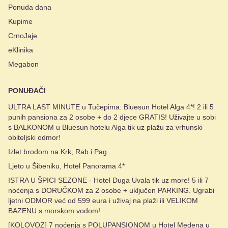
Ponuda dana
Kupime
CrnoJaje
eKlinika
Megabon
PONUĐAČI
ULTRA LAST MINUTE u Tučepima: Bluesun Hotel Alga 4*! 2 ili 5
punih pansiona za 2 osobe + do 2 djece GRATIS! Uživajte u sobi
s BALKONOM u Bluesun hotelu Alga tik uz plažu za vrhunski
obiteljski odmor!
Izlet brodom na Krk, Rab i Pag
Ljeto u Šibeniku, Hotel Panorama 4*
ISTRA U ŠPICI SEZONE - Hotel Duga Uvala tik uz more! 5 ili 7
noćenja s DORUČKOM za 2 osobe + uključen PARKING. Ugrabi
ljetni ODMOR već od 599 eura i uživaj na plaži ili VELIKOM
BAZENU s morskom vodom!
[KOLOVOZ] 7 noćenja s POLUPANSIONOM u Hotel Medena u