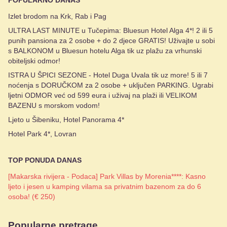
Izlet brodom na Krk, Rab i Pag
ULTRA LAST MINUTE u Tučepima: Bluesun Hotel Alga 4*! 2 ili 5
punih pansiona za 2 osobe + do 2 djece GRATIS! Uživajte u sobi
s BALKONOM u Bluesun hotelu Alga tik uz plažu za vrhunski
obiteljski odmor!
ISTRA U ŠPICI SEZONE - Hotel Duga Uvala tik uz more! 5 ili 7
noćenja s DORUČKOM za 2 osobe + uključen PARKING. Ugrabi
ljetni ODMOR već od 599 eura i uživaj na plaži ili VELIKOM
BAZENU s morskom vodom!
Ljeto u Šibeniku, Hotel Panorama 4*
Hotel Park 4*, Lovran
TOP PONUDA DANAS
[Makarska rivijera - Podaca] Park Villas by Morenia****: Kasno
ljeto i jesen u kamping vilama sa privatnim bazenom za do 6
osoba! (€ 250)
Popularne pretrage