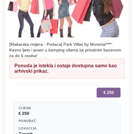
[Makarska rivijera - Podaca] Park Villas by Morenia****:
Kasno ljeto i jesen u kamping vilama sa privatnim bazenom
za do 6 osoba!
Ponuda je istekla i ostaje dostupna samo kao
arhivski prikaz.
€
250
CIJENA
€ 250
PONUĐAČ
LOKACIJA
Zagreb