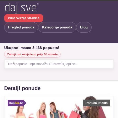
Puna verzija stranice
Pregled ponuda
Kategorije ponuda
Blog
Ukupno imamo 3.468 popusta!
Zadnji put osvježeno prije 55 minuta
Traži popuste... npr. masaža, Dubrovnik, toplice...
Detalji ponude
Ponuda istekla