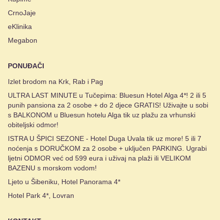
CrnoJaje
eKlinika
Megabon
PONUĐAČI
Izlet brodom na Krk, Rab i Pag
ULTRA LAST MINUTE u Tučepima: Bluesun Hotel Alga 4*! 2 ili 5
punih pansiona za 2 osobe + do 2 djece GRATIS! Uživajte u sobi
s BALKONOM u Bluesun hotelu Alga tik uz plažu za vrhunski
obiteljski odmor!
ISTRA U ŠPICI SEZONE - Hotel Duga Uvala tik uz more! 5 ili 7
noćenja s DORUČKOM za 2 osobe + uključen PARKING. Ugrabi
ljetni ODMOR već od 599 eura i uživaj na plaži ili VELIKOM
BAZENU s morskom vodom!
Ljeto u Šibeniku, Hotel Panorama 4*
Hotel Park 4*, Lovran