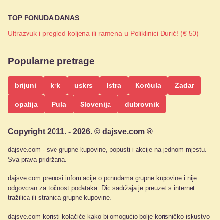
TOP PONUDA DANAS
Ultrazvuk i pregled koljena ili ramena u Poliklinici Đurić! (€ 50)
Popularne pretrage
brijuni
krk
uskrs
Istra
Korčula
Zadar
opatija
Pula
Slovenija
dubrovnik
Copyright 2011. - 2026. © dajsve.com ®
dajsve.com - sve grupne kupovine, popusti i akcije na jednom mjestu.
Sva prava pridržana.
dajsve.com prenosi informacije o ponudama grupne kupovine i nije
odgovoran za točnost podataka. Dio sadržaja je preuzet s internet
tražilica ili stranica grupne kupovine.
dajsve.com koristi kolačiće kako bi omogućio bolje korisničko iskustvo