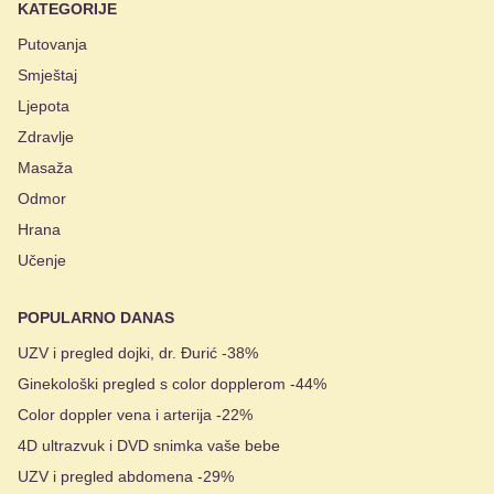
KATEGORIJE
Putovanja
Smještaj
Ljepota
Zdravlje
Masaža
Odmor
Hrana
Učenje
POPULARNO DANAS
UZV i pregled dojki, dr. Đurić -38%
Ginekološki pregled s color dopplerom -44%
Color doppler vena i arterija -22%
4D ultrazvuk i DVD snimka vaše bebe
UZV i pregled abdomena -29%