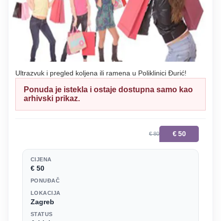
Ultrazvuk i pregled koljena ili ramena u Poliklinici Đurić!
Ponuda je istekla i ostaje dostupna samo kao
arhivski prikaz.
€
50
€ 80
CIJENA
€ 50
PONUĐAČ
LOKACIJA
Zagreb
STATUS