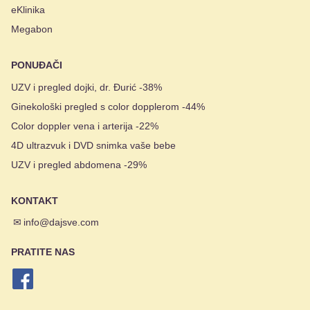
eKlinika
Megabon
PONUĐAČI
UZV i pregled dojki, dr. Đurić -38%
Ginekološki pregled s color dopplerom -44%
Color doppler vena i arterija -22%
4D ultrazvuk i DVD snimka vaše bebe
UZV i pregled abdomena -29%
KONTAKT
✉
info@dajsve.com
PRATITE NAS