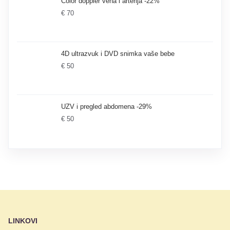
Color doppler vena i arterija -22%
€ 70
4D ultrazvuk i DVD snimka vaše bebe
€ 50
UZV i pregled abdomena -29%
€ 50
LINKOVI