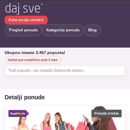
Puna verzija stranice
Pregled ponuda
Kategorije ponuda
Blog
Ukupno imamo 3.467 popusta!
Zadnji put osvježeno prije 2 sata
Traži popuste... npr. masaža, Dubrovnik, toplice...
Detalji ponude
Ponuda istekla