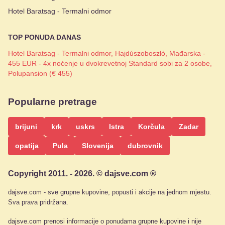
Hotel Baratsag - Termalni odmor
TOP PONUDA DANAS
Hotel Baratsag - Termalni odmor, Hajdúszoboszló, Mađarska -
455 EUR - 4x noćenje u dvokrevetnoj Standard sobi za 2 osobe,
Polupansion (€ 455)
Popularne pretrage
brijuni
krk
uskrs
Istra
Korčula
Zadar
opatija
Pula
Slovenija
dubrovnik
Copyright 2011. - 2026. © dajsve.com ®
dajsve.com - sve grupne kupovine, popusti i akcije na jednom mjestu.
Sva prava pridržana.
dajsve.com prenosi informacije o ponudama grupne kupovine i nije