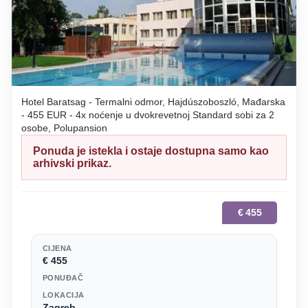
Hotel Baratsag - Termalni odmor, Hajdúszoboszló, Mađarska
- 455 EUR - 4x noćenje u dvokrevetnoj Standard sobi za 2
osobe, Polupansion
Ponuda je istekla i ostaje dostupna samo kao
arhivski prikaz.
€
455
CIJENA
€ 455
PONUĐAČ
LOKACIJA
Zagreb