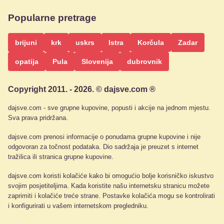
Popularne pretrage
brijuni
krk
uskrs
Istra
Korčula
Zadar
opatija
Pula
Slovenija
dubrovnik
Copyright 2011. - 2026. © dajsve.com ®
dajsve.com - sve grupne kupovine, popusti i akcije na jednom mjestu.
Sva prava pridržana.
dajsve.com prenosi informacije o ponudama grupne kupovine i nije
odgovoran za točnost podataka. Dio sadržaja je preuzet s internet
tražilica ili stranica grupne kupovine.
dajsve.com koristi kolačiće kako bi omogućio bolje korisničko iskustvo
svojim posjetiteljima. Kada koristite našu internetsku stranicu možete
zaprimiti i kolačiće treće strane. Postavke kolačića mogu se kontrolirati
i konfigurirati u vašem internetskom pregledniku.