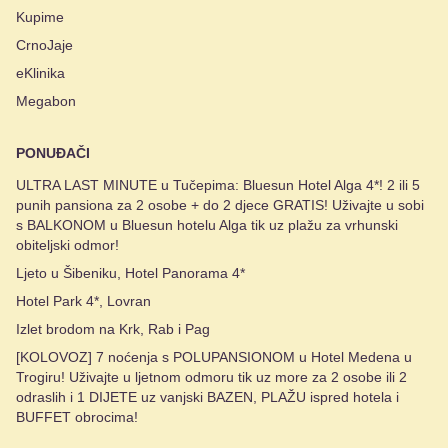
Kupime
CrnoJaje
eKlinika
Megabon
PONUĐAČI
ULTRA LAST MINUTE u Tučepima: Bluesun Hotel Alga 4*! 2 ili 5
punih pansiona za 2 osobe + do 2 djece GRATIS! Uživajte u sobi
s BALKONOM u Bluesun hotelu Alga tik uz plažu za vrhunski
obiteljski odmor!
Ljeto u Šibeniku, Hotel Panorama 4*
Hotel Park 4*, Lovran
Izlet brodom na Krk, Rab i Pag
[KOLOVOZ] 7 noćenja s POLUPANSIONOM u Hotel Medena u
Trogiru! Uživajte u ljetnom odmoru tik uz more za 2 osobe ili 2
odraslih i 1 DIJETE uz vanjski BAZEN, PLAŽU ispred hotela i
BUFFET obrocima!