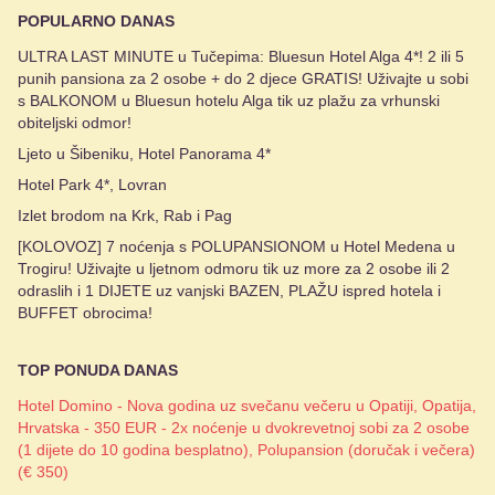
POPULARNO DANAS
ULTRA LAST MINUTE u Tučepima: Bluesun Hotel Alga 4*! 2 ili 5
punih pansiona za 2 osobe + do 2 djece GRATIS! Uživajte u sobi
s BALKONOM u Bluesun hotelu Alga tik uz plažu za vrhunski
obiteljski odmor!
Ljeto u Šibeniku, Hotel Panorama 4*
Hotel Park 4*, Lovran
Izlet brodom na Krk, Rab i Pag
[KOLOVOZ] 7 noćenja s POLUPANSIONOM u Hotel Medena u
Trogiru! Uživajte u ljetnom odmoru tik uz more za 2 osobe ili 2
odraslih i 1 DIJETE uz vanjski BAZEN, PLAŽU ispred hotela i
BUFFET obrocima!
TOP PONUDA DANAS
Hotel Domino - Nova godina uz svečanu večeru u Opatiji, Opatija,
Hrvatska - 350 EUR - 2x noćenje u dvokrevetnoj sobi za 2 osobe
(1 dijete do 10 godina besplatno), Polupansion (doručak i večera)
(€ 350)