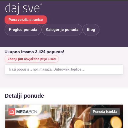
Puna verzija stranice
Pregled ponuda
Kategorije ponuda
Blog
Ukupno imamo 3.424 popusta!
Zadnji put osvježeno prije 6 sati
Traži popuste... npr. masaža, Dubrovnik, toplice...
Detalji ponude
Ponuda istekla