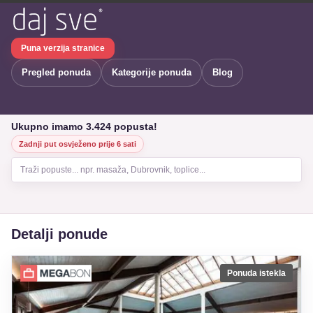
Puna verzija stranice
Pregled ponuda
Kategorije ponuda
Blog
Ukupno imamo 3.424 popusta!
Zadnji put osvježeno prije 6 sati
Traži popuste... npr. masaža, Dubrovnik, toplice...
Detalji ponude
Ponuda istekla