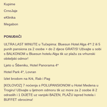
Kupime
CrnoJaje
eKlinika
Megabon
PONUĐAČI
ULTRA LAST MINUTE u Tučepima: Bluesun Hotel Alga 4*! 2 ili 5
punih pansiona za 2 osobe + do 2 djece GRATIS! Uživajte u sobi
s BALKONOM u Bluesun hotelu Alga tik uz plažu za vrhunski
obiteljski odmor!
Ljeto u Šibeniku, Hotel Panorama 4*
Hotel Park 4*, Lovran
Izlet brodom na Krk, Rab i Pag
[KOLOVOZ] 7 noćenja s POLUPANSIONOM u Hotel Medena u
Trogiru! Uživajte u ljetnom odmoru tik uz more za 2 osobe ili 2
odraslih i 1 DIJETE uz vanjski BAZEN, PLAŽU ispred hotela i
BUFFET obrocima!