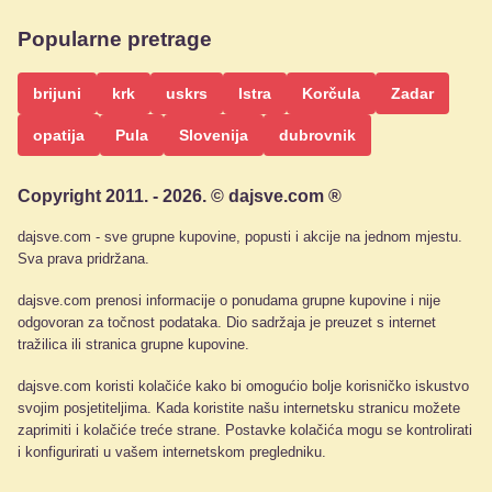
Popularne pretrage
brijuni
krk
uskrs
Istra
Korčula
Zadar
opatija
Pula
Slovenija
dubrovnik
Copyright 2011. - 2026. © dajsve.com ®
dajsve.com - sve grupne kupovine, popusti i akcije na jednom mjestu.
Sva prava pridržana.
dajsve.com prenosi informacije o ponudama grupne kupovine i nije
odgovoran za točnost podataka. Dio sadržaja je preuzet s internet
tražilica ili stranica grupne kupovine.
dajsve.com koristi kolačiće kako bi omogućio bolje korisničko iskustvo
svojim posjetiteljima. Kada koristite našu internetsku stranicu možete
zaprimiti i kolačiće treće strane. Postavke kolačića mogu se kontrolirati
i konfigurirati u vašem internetskom pregledniku.