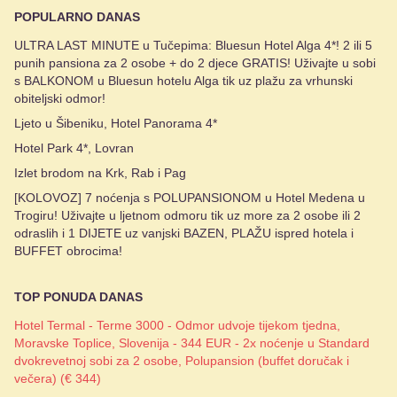
POPULARNO DANAS
ULTRA LAST MINUTE u Tučepima: Bluesun Hotel Alga 4*! 2 ili 5
punih pansiona za 2 osobe + do 2 djece GRATIS! Uživajte u sobi
s BALKONOM u Bluesun hotelu Alga tik uz plažu za vrhunski
obiteljski odmor!
Ljeto u Šibeniku, Hotel Panorama 4*
Hotel Park 4*, Lovran
Izlet brodom na Krk, Rab i Pag
[KOLOVOZ] 7 noćenja s POLUPANSIONOM u Hotel Medena u
Trogiru! Uživajte u ljetnom odmoru tik uz more za 2 osobe ili 2
odraslih i 1 DIJETE uz vanjski BAZEN, PLAŽU ispred hotela i
BUFFET obrocima!
TOP PONUDA DANAS
Hotel Termal - Terme 3000 - Odmor udvoje tijekom tjedna,
Moravske Toplice, Slovenija - 344 EUR - 2x noćenje u Standard
dvokrevetnoj sobi za 2 osobe, Polupansion (buffet doručak i
večera) (€ 344)