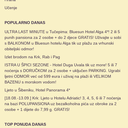
Učenje
POPULARNO DANAS
ULTRA LAST MINUTE u Tučepima: Bluesun Hotel Alga 4*! 2 ili 5
punih pansiona za 2 osobe + do 2 djece GRATIS! Uživajte u sobi
s BALKONOM u Bluesun hotelu Alga tik uz plažu za vrhunski
obiteljski odmor!
Izlet brodom na Krk, Rab i Pag
ISTRA U ŠPICI SEZONE - Hotel Duga Uvala tik uz more! 5 ili 7
noćenja s DORUČKOM za 2 osobe + uključen PARKING. Ugrabi
ljetni ODMOR već od 599 eura i uživaj na plaži ili VELIKOM
BAZENU s morskom vodom!
Ljeto u Šibeniku, Hotel Panorama 4*
[18.08.-13.09.] Krk: Ljeto u Hotelu Adriatic! 3, 4, 5, 6 ili 7 noćenja
na bazi POLUPANSIONA uz bezalkoholna pića uz obroke za 2
osobe + 1 dijete do 7,99 g. GRATIS!
TOP PONUDA DANAS