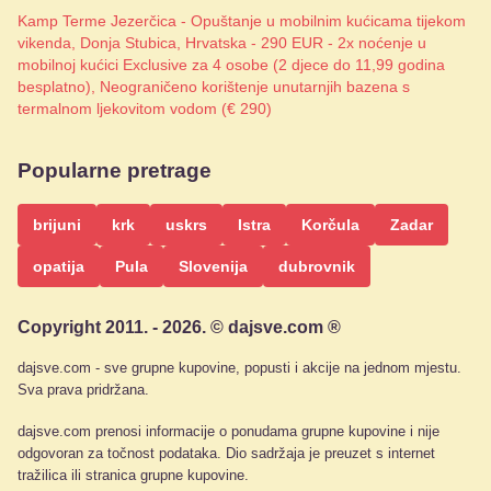
Kamp Terme Jezerčica - Opuštanje u mobilnim kućicama tijekom
vikenda, Donja Stubica, Hrvatska - 290 EUR - 2x noćenje u
mobilnoj kućici Exclusive za 4 osobe (2 djece do 11,99 godina
besplatno), Neograničeno korištenje unutarnjih bazena s
termalnom ljekovitom vodom (€ 290)
Popularne pretrage
brijuni
krk
uskrs
Istra
Korčula
Zadar
opatija
Pula
Slovenija
dubrovnik
Copyright 2011. - 2026. © dajsve.com ®
dajsve.com - sve grupne kupovine, popusti i akcije na jednom mjestu.
Sva prava pridržana.
dajsve.com prenosi informacije o ponudama grupne kupovine i nije
odgovoran za točnost podataka. Dio sadržaja je preuzet s internet
tražilica ili stranica grupne kupovine.