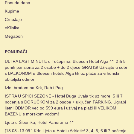
Ponuda dana
Kupime
CrnoJaje
eKlinika
Megabon
PONUĐAČI
ULTRA LAST MINUTE u Tučepima: Bluesun Hotel Alga 4*! 2 ili 5
punih pansiona za 2 osobe + do 2 djece GRATIS! Uživajte u sobi
s BALKONOM u Bluesun hotelu Alga tik uz plažu za vrhunski
obiteljski odmor!
Izlet brodom na Krk, Rab i Pag
ISTRA U ŠPICI SEZONE - Hotel Duga Uvala tik uz more! 5 ili 7
noćenja s DORUČKOM za 2 osobe + uključen PARKING. Ugrabi
ljetni ODMOR već od 599 eura i uživaj na plaži ili VELIKOM
BAZENU s morskom vodom!
Ljeto u Šibeniku, Hotel Panorama 4*
[18.08.-13.09.] Krk: Ljeto u Hotelu Adriatic! 3, 4, 5, 6 ili 7 noćenja