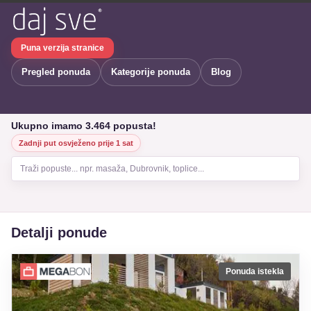
Puna verzija stranice
Pregled ponuda
Kategorije ponuda
Blog
Ukupno imamo 3.464 popusta!
Zadnji put osvježeno prije 1 sat
Traži popuste... npr. masaža, Dubrovnik, toplice...
Detalji ponude
Ponuda istekla