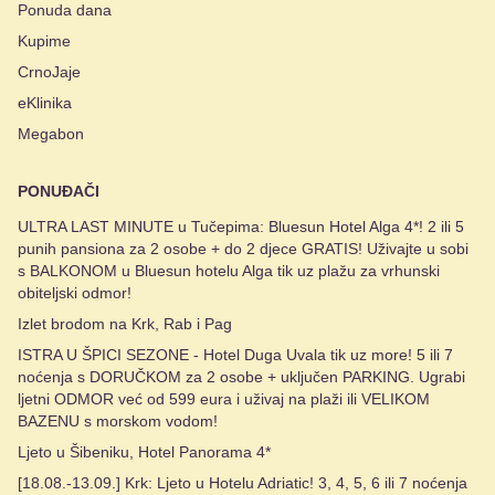
Ponuda dana
Kupime
CrnoJaje
eKlinika
Megabon
PONUĐAČI
ULTRA LAST MINUTE u Tučepima: Bluesun Hotel Alga 4*! 2 ili 5
punih pansiona za 2 osobe + do 2 djece GRATIS! Uživajte u sobi
s BALKONOM u Bluesun hotelu Alga tik uz plažu za vrhunski
obiteljski odmor!
Izlet brodom na Krk, Rab i Pag
ISTRA U ŠPICI SEZONE - Hotel Duga Uvala tik uz more! 5 ili 7
noćenja s DORUČKOM za 2 osobe + uključen PARKING. Ugrabi
ljetni ODMOR već od 599 eura i uživaj na plaži ili VELIKOM
BAZENU s morskom vodom!
Ljeto u Šibeniku, Hotel Panorama 4*
[18.08.-13.09.] Krk: Ljeto u Hotelu Adriatic! 3, 4, 5, 6 ili 7 noćenja