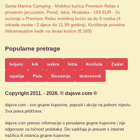
Santa Marina Camping - Mobilna kućica Premium Relax s
privatnim jacuzziem, Poreč, Istra, Hrvatska - 169 EUR - 2x
noćenje u Premium Relax mobilnoj kućici za do 6 osoba (4
odrasle osobe i 2 djece do 11,99 godina), Korištenje privatne
hidromasažne kade na terasi kućice (€ 169)
Popularne pretrage
brijuni
krk
uskrs
Istra
Korčula
Zadar
opatija
Pula
Slovenija
dubrovnik
Copyright 2011. - 2026. © dajsve.com ®
dajsve.com - sve grupne kupovine, popusti i akcije na jednom mjestu.
Sva prava pridržana.
dajsve.com prenosi informacije o ponudama grupne kupovine i nije
odgovoran za točnost podataka. Dio sadržaja je preuzet s internet
tražilica ili stranica grupne kupovine.