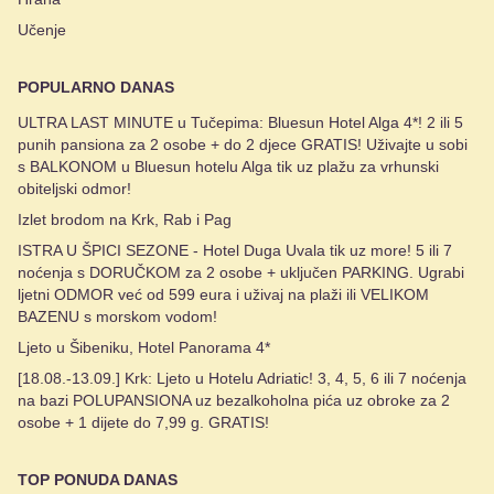
Učenje
POPULARNO DANAS
ULTRA LAST MINUTE u Tučepima: Bluesun Hotel Alga 4*! 2 ili 5
punih pansiona za 2 osobe + do 2 djece GRATIS! Uživajte u sobi
s BALKONOM u Bluesun hotelu Alga tik uz plažu za vrhunski
obiteljski odmor!
Izlet brodom na Krk, Rab i Pag
ISTRA U ŠPICI SEZONE - Hotel Duga Uvala tik uz more! 5 ili 7
noćenja s DORUČKOM za 2 osobe + uključen PARKING. Ugrabi
ljetni ODMOR već od 599 eura i uživaj na plaži ili VELIKOM
BAZENU s morskom vodom!
Ljeto u Šibeniku, Hotel Panorama 4*
[18.08.-13.09.] Krk: Ljeto u Hotelu Adriatic! 3, 4, 5, 6 ili 7 noćenja
na bazi POLUPANSIONA uz bezalkoholna pića uz obroke za 2
osobe + 1 dijete do 7,99 g. GRATIS!
TOP PONUDA DANAS