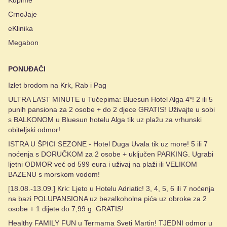
CrnoJaje
eKlinika
Megabon
PONUĐAČI
Izlet brodom na Krk, Rab i Pag
ULTRA LAST MINUTE u Tučepima: Bluesun Hotel Alga 4*! 2 ili 5
punih pansiona za 2 osobe + do 2 djece GRATIS! Uživajte u sobi
s BALKONOM u Bluesun hotelu Alga tik uz plažu za vrhunski
obiteljski odmor!
ISTRA U ŠPICI SEZONE - Hotel Duga Uvala tik uz more! 5 ili 7
noćenja s DORUČKOM za 2 osobe + uključen PARKING. Ugrabi
ljetni ODMOR već od 599 eura i uživaj na plaži ili VELIKOM
BAZENU s morskom vodom!
[18.08.-13.09.] Krk: Ljeto u Hotelu Adriatic! 3, 4, 5, 6 ili 7 noćenja
na bazi POLUPANSIONA uz bezalkoholna pića uz obroke za 2
osobe + 1 dijete do 7,99 g. GRATIS!
Healthy FAMILY FUN u Termama Sveti Martin! TJEDNI odmor u