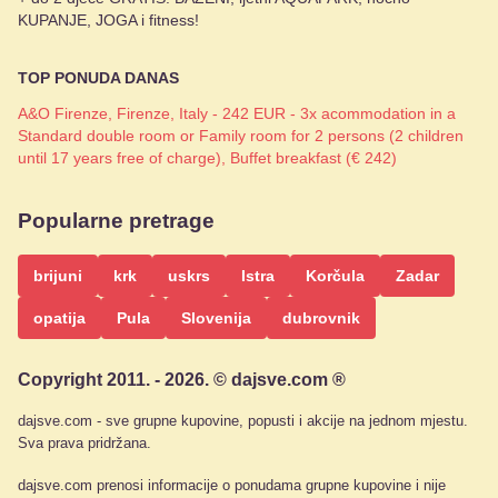
KUPANJE, JOGA i fitness!
TOP PONUDA DANAS
A&O Firenze, Firenze, Italy - 242 EUR - 3x acommodation in a
Standard double room or Family room for 2 persons (2 children
until 17 years free of charge), Buffet breakfast (€ 242)
Popularne pretrage
brijuni
krk
uskrs
Istra
Korčula
Zadar
opatija
Pula
Slovenija
dubrovnik
Copyright 2011. - 2026. © dajsve.com ®
dajsve.com - sve grupne kupovine, popusti i akcije na jednom mjestu.
Sva prava pridržana.
dajsve.com prenosi informacije o ponudama grupne kupovine i nije