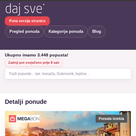
Puna verzija stranice
Pregled ponuda
Kategorije ponuda
Blog
Ukupno imamo 3.448 popusta!
Zadnji put osvježeno prije 8 sati
Traži popuste... npr. masaža, Dubrovnik, toplice...
Detalji ponude
Ponuda istekla