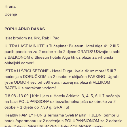
Hrana
Učenje
POPULARNO DANAS
Izlet brodom na Krk, Rab i Pag
ULTRA LAST MINUTE u Tučepima: Bluesun Hotel Alga 4*! 2 ili 5
punih pansiona za 2 osobe + do 2 djece GRATIS! Uživajte u sobi
s BALKONOM u Bluesun hotelu Alga tik uz plažu za vrhunski
obiteljski odmor!
ISTRA U ŠPICI SEZONE - Hotel Duga Uvala tik uz more! 5 ili 7
noćenja s DORUČKOM za 2 osobe + uključen PARKING. Ugrabi
ljetni ODMOR već od 599 eura i uživaj na plaži ili VELIKOM
BAZENU s morskom vodom!
[18.08.-13.09.] Krk: Ljeto u Hotelu Adriatic! 3, 4, 5, 6 ili 7 noćenja
na bazi POLUPANSIONA uz bezalkoholna pića uz obroke za 2
osobe + 1 dijete do 7,99 g. GRATIS!
Healthy FAMILY FUN u Termama Sveti Martin! TJEDNI odmor u
hotelu/apartmanu uz 2 noćenja s POLUPANSIONOM za 2 odrasle
+ do 2 djece GRATIS! BAZENI, ljetni AQUAPARK, noćno