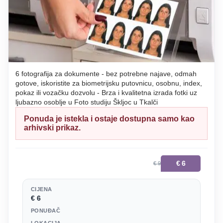
6 fotografija za dokumente - bez potrebne najave, odmah
gotove, iskoristite za biometrijsku putovnicu, osobnu, index,
pokaz ili vozačku dozvolu - Brza i kvalitetna izrada fotki uz
ljubazno osoblje u Foto studiju Škljoc u Tkalči
Ponuda je istekla i ostaje dostupna samo kao
arhivski prikaz.
€
6
€ 9
CIJENA
€ 6
PONUĐAČ
LOKACIJA