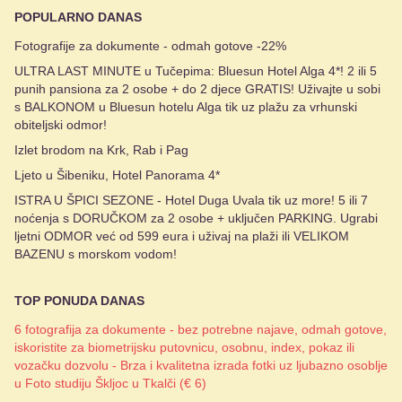
POPULARNO DANAS
Fotografije za dokumente - odmah gotove -22%
ULTRA LAST MINUTE u Tučepima: Bluesun Hotel Alga 4*! 2 ili 5
punih pansiona za 2 osobe + do 2 djece GRATIS! Uživajte u sobi
s BALKONOM u Bluesun hotelu Alga tik uz plažu za vrhunski
obiteljski odmor!
Izlet brodom na Krk, Rab i Pag
Ljeto u Šibeniku, Hotel Panorama 4*
ISTRA U ŠPICI SEZONE - Hotel Duga Uvala tik uz more! 5 ili 7
noćenja s DORUČKOM za 2 osobe + uključen PARKING. Ugrabi
ljetni ODMOR već od 599 eura i uživaj na plaži ili VELIKOM
BAZENU s morskom vodom!
TOP PONUDA DANAS
6 fotografija za dokumente - bez potrebne najave, odmah gotove,
iskoristite za biometrijsku putovnicu, osobnu, index, pokaz ili
vozačku dozvolu - Brza i kvalitetna izrada fotki uz ljubazno osoblje
u Foto studiju Škljoc u Tkalči (€ 6)