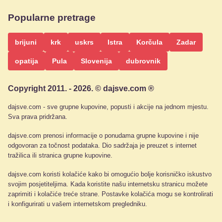
Popularne pretrage
brijuni
krk
uskrs
Istra
Korčula
Zadar
opatija
Pula
Slovenija
dubrovnik
Copyright 2011. - 2026. © dajsve.com ®
dajsve.com - sve grupne kupovine, popusti i akcije na jednom mjestu.
Sva prava pridržana.
dajsve.com prenosi informacije o ponudama grupne kupovine i nije
odgovoran za točnost podataka. Dio sadržaja je preuzet s internet
tražilica ili stranica grupne kupovine.
dajsve.com koristi kolačiće kako bi omogućio bolje korisničko iskustvo
svojim posjetiteljima. Kada koristite našu internetsku stranicu možete
zaprimiti i kolačiće treće strane. Postavke kolačića mogu se kontrolirati
i konfigurirati u vašem internetskom pregledniku.