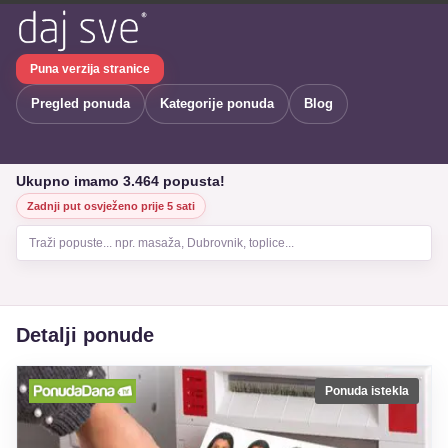
Puna verzija stranice
Pregled ponuda
Kategorije ponuda
Blog
Ukupno imamo 3.464 popusta!
Zadnji put osvježeno prije 5 sati
Traži popuste... npr. masaža, Dubrovnik, toplice...
Detalji ponude
Ponuda istekla