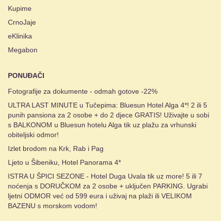
Kupime
CrnoJaje
eKlinika
Megabon
PONUĐAČI
Fotografije za dokumente - odmah gotove -22%
ULTRA LAST MINUTE u Tučepima: Bluesun Hotel Alga 4*! 2 ili 5
punih pansiona za 2 osobe + do 2 djece GRATIS! Uživajte u sobi
s BALKONOM u Bluesun hotelu Alga tik uz plažu za vrhunski
obiteljski odmor!
Izlet brodom na Krk, Rab i Pag
Ljeto u Šibeniku, Hotel Panorama 4*
ISTRA U ŠPICI SEZONE - Hotel Duga Uvala tik uz more! 5 ili 7
noćenja s DORUČKOM za 2 osobe + uključen PARKING. Ugrabi
ljetni ODMOR već od 599 eura i uživaj na plaži ili VELIKOM
BAZENU s morskom vodom!