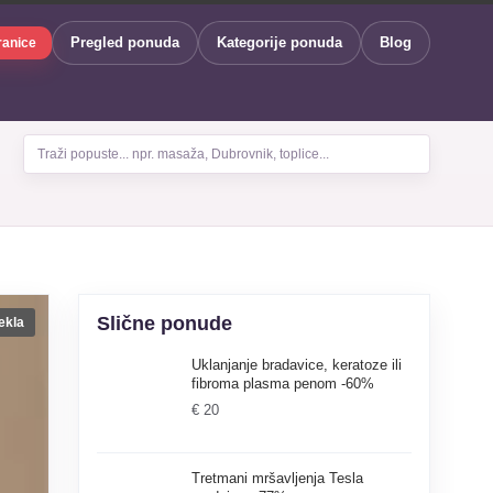
Pregled ponuda
Kategorije ponuda
Blog
ranice
Traži popuste... npr. masaža, Dubrovnik, toplice...
Slične ponude
ekla
Uklanjanje bradavice, keratoze ili
fibroma plasma penom -60%
€ 20
Tretmani mršavljenja Tesla