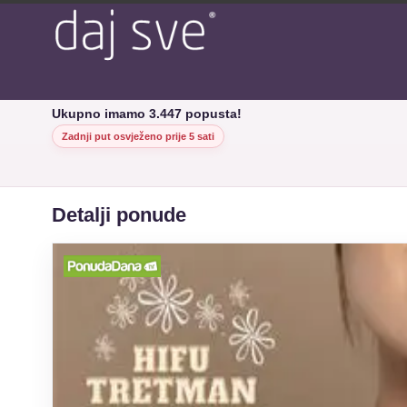
Ukupno imamo 3.447 popusta!
Zadnji put osvježeno prije 5 sati
Detalji ponude