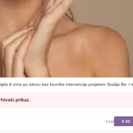
dijela ili zone po izboru bez kirurške intervencije posjetom Studija Bio + k
hivski prikaz.
€
43
€ 110