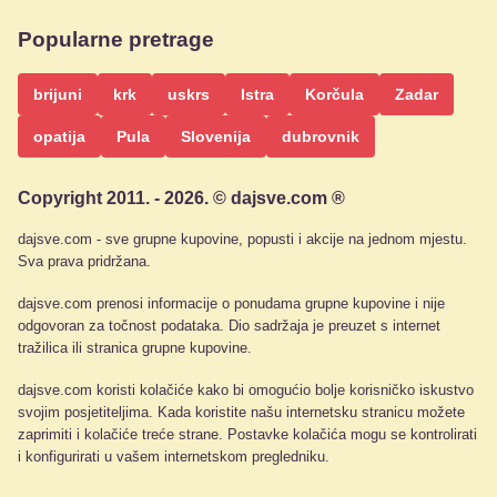
Popularne pretrage
brijuni
krk
uskrs
Istra
Korčula
Zadar
opatija
Pula
Slovenija
dubrovnik
Copyright 2011. - 2026. © dajsve.com ®
dajsve.com - sve grupne kupovine, popusti i akcije na jednom mjestu.
Sva prava pridržana.
dajsve.com prenosi informacije o ponudama grupne kupovine i nije
odgovoran za točnost podataka. Dio sadržaja je preuzet s internet
tražilica ili stranica grupne kupovine.
dajsve.com koristi kolačiće kako bi omogućio bolje korisničko iskustvo
svojim posjetiteljima. Kada koristite našu internetsku stranicu možete
zaprimiti i kolačiće treće strane. Postavke kolačića mogu se kontrolirati
i konfigurirati u vašem internetskom pregledniku.