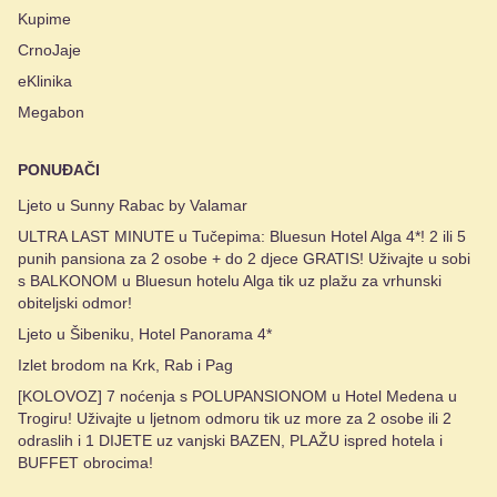
Kupime
CrnoJaje
eKlinika
Megabon
PONUĐAČI
Ljeto u Sunny Rabac by Valamar
ULTRA LAST MINUTE u Tučepima: Bluesun Hotel Alga 4*! 2 ili 5
punih pansiona za 2 osobe + do 2 djece GRATIS! Uživajte u sobi
s BALKONOM u Bluesun hotelu Alga tik uz plažu za vrhunski
obiteljski odmor!
Ljeto u Šibeniku, Hotel Panorama 4*
Izlet brodom na Krk, Rab i Pag
[KOLOVOZ] 7 noćenja s POLUPANSIONOM u Hotel Medena u
Trogiru! Uživajte u ljetnom odmoru tik uz more za 2 osobe ili 2
odraslih i 1 DIJETE uz vanjski BAZEN, PLAŽU ispred hotela i
BUFFET obrocima!