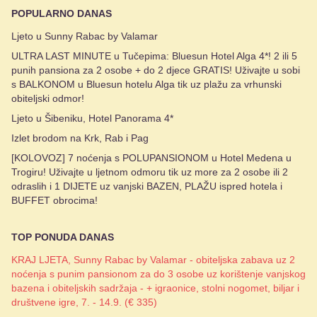
POPULARNO DANAS
Ljeto u Sunny Rabac by Valamar
ULTRA LAST MINUTE u Tučepima: Bluesun Hotel Alga 4*! 2 ili 5
punih pansiona za 2 osobe + do 2 djece GRATIS! Uživajte u sobi
s BALKONOM u Bluesun hotelu Alga tik uz plažu za vrhunski
obiteljski odmor!
Ljeto u Šibeniku, Hotel Panorama 4*
Izlet brodom na Krk, Rab i Pag
[KOLOVOZ] 7 noćenja s POLUPANSIONOM u Hotel Medena u
Trogiru! Uživajte u ljetnom odmoru tik uz more za 2 osobe ili 2
odraslih i 1 DIJETE uz vanjski BAZEN, PLAŽU ispred hotela i
BUFFET obrocima!
TOP PONUDA DANAS
KRAJ LJETA, Sunny Rabac by Valamar - obiteljska zabava uz 2
noćenja s punim pansionom za do 3 osobe uz korištenje vanjskog
bazena i obiteljskih sadržaja - + igraonice, stolni nogomet, biljar i
društvene igre, 7. - 14.9. (€ 335)