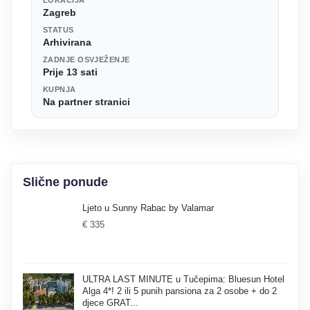
Zagreb
STATUS
Arhivirana
ZADNJE OSVJEŽENJE
Prije 13 sati
KUPNJA
Na partner stranici
Slične ponude
Ljeto u Sunny Rabac by Valamar
€ 335
ULTRA LAST MINUTE u Tučepima: Bluesun Hotel
Alga 4*! 2 ili 5 punih pansiona za 2 osobe + do 2
djece GRAT...