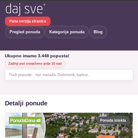
Puna verzija stranice
Pregled ponuda
Kategorije ponuda
Blog
Ukupno imamo 3.448 popusta!
Zadnji put osvježeno prije 10 sati
Traži popuste... npr. masaža, Dubrovnik, toplice...
Detalji ponude
Ponuda istekla