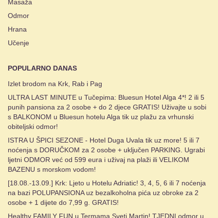
Masaža
Odmor
Hrana
Učenje
POPULARNO DANAS
Izlet brodom na Krk, Rab i Pag
ULTRA LAST MINUTE u Tučepima: Bluesun Hotel Alga 4*! 2 ili 5
punih pansiona za 2 osobe + do 2 djece GRATIS! Uživajte u sobi
s BALKONOM u Bluesun hotelu Alga tik uz plažu za vrhunski
obiteljski odmor!
ISTRA U ŠPICI SEZONE - Hotel Duga Uvala tik uz more! 5 ili 7
noćenja s DORUČKOM za 2 osobe + uključen PARKING. Ugrabi
ljetni ODMOR već od 599 eura i uživaj na plaži ili VELIKOM
BAZENU s morskom vodom!
[18.08.-13.09.] Krk: Ljeto u Hotelu Adriatic! 3, 4, 5, 6 ili 7 noćenja
na bazi POLUPANSIONA uz bezalkoholna pića uz obroke za 2
osobe + 1 dijete do 7,99 g. GRATIS!
Healthy FAMILY FUN u Termama Sveti Martin! TJEDNI odmor u