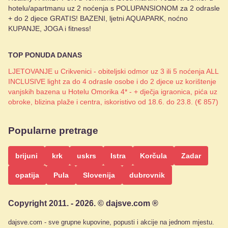
hotelu/apartmanu uz 2 noćenja s POLUPANSIONOM za 2 odrasle
+ do 2 djece GRATIS! BAZENI, ljetni AQUAPARK, noćno
KUPANJE, JOGA i fitness!
TOP PONUDA DANAS
LJETOVANJE u Crikvenici - obiteljski odmor uz 3 ili 5 noćenja ALL
INCLUSIVE light za do 4 odrasle osobe i do 2 djece uz korištenje
vanjskih bazena u Hotelu Omorika 4* - + dječja igraonica, pića uz
obroke, blizina plaže i centra, iskoristivo od 18.6. do 23.8. (€ 857)
Popularne pretrage
brijuni
krk
uskrs
Istra
Korčula
Zadar
opatija
Pula
Slovenija
dubrovnik
Copyright 2011. - 2026. © dajsve.com ®
dajsve.com - sve grupne kupovine, popusti i akcije na jednom mjestu.