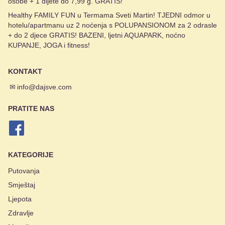
osobe + 1 dijete do 7,99 g. GRATIS!
Healthy FAMILY FUN u Termama Sveti Martin! TJEDNI odmor u
hotelu/apartmanu uz 2 noćenja s POLUPANSIONOM za 2 odrasle
+ do 2 djece GRATIS! BAZENI, ljetni AQUAPARK, noćno
KUPANJE, JOGA i fitness!
KONTAKT
✉
info@dajsve.com
PRATITE NAS
KATEGORIJE
Putovanja
Smještaj
Ljepota
Zdravlje