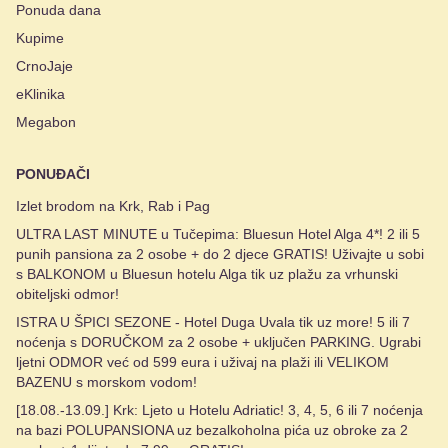
Ponuda dana
Kupime
CrnoJaje
eKlinika
Megabon
PONUĐAČI
Izlet brodom na Krk, Rab i Pag
ULTRA LAST MINUTE u Tučepima: Bluesun Hotel Alga 4*! 2 ili 5
punih pansiona za 2 osobe + do 2 djece GRATIS! Uživajte u sobi
s BALKONOM u Bluesun hotelu Alga tik uz plažu za vrhunski
obiteljski odmor!
ISTRA U ŠPICI SEZONE - Hotel Duga Uvala tik uz more! 5 ili 7
noćenja s DORUČKOM za 2 osobe + uključen PARKING. Ugrabi
ljetni ODMOR već od 599 eura i uživaj na plaži ili VELIKOM
BAZENU s morskom vodom!
[18.08.-13.09.] Krk: Ljeto u Hotelu Adriatic! 3, 4, 5, 6 ili 7 noćenja
na bazi POLUPANSIONA uz bezalkoholna pića uz obroke za 2