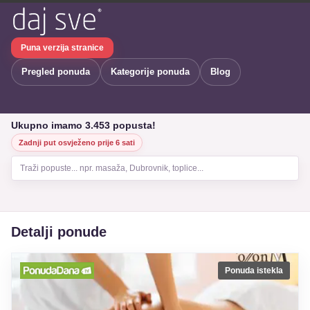
Puna verzija stranice
Pregled ponuda
Kategorije ponuda
Blog
Ukupno imamo 3.453 popusta!
Zadnji put osvježeno prije 6 sati
Traži popuste... npr. masaža, Dubrovnik, toplice...
Detalji ponude
Ponuda istekla