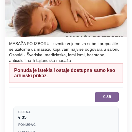
MASAŽA PO IZBORU - uzmite vrijeme za sebe i prepustite
se užitcima uz masažu koja vam najviše odgovara u salonu
OzonM - Švedska, medicinska, lomi lomi, hot stone,
anticelulitna ili tajlandska masaža
Ponuda je istekla i ostaje dostupna samo kao
arhivski prikaz.
€
35
CIJENA
€ 35
PONUĐAČ
LOKACIJA