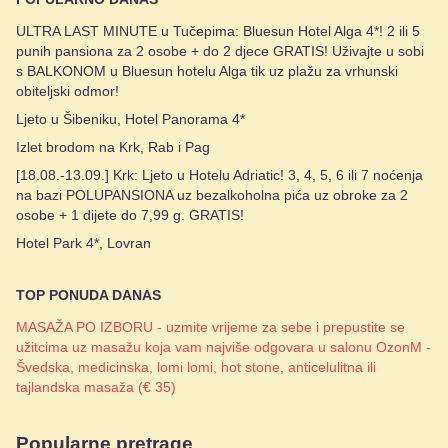
ULTRA LAST MINUTE u Tučepima: Bluesun Hotel Alga 4*! 2 ili 5
punih pansiona za 2 osobe + do 2 djece GRATIS! Uživajte u sobi
s BALKONOM u Bluesun hotelu Alga tik uz plažu za vrhunski
obiteljski odmor!
Ljeto u Šibeniku, Hotel Panorama 4*
Izlet brodom na Krk, Rab i Pag
[18.08.-13.09.] Krk: Ljeto u Hotelu Adriatic! 3, 4, 5, 6 ili 7 noćenja
na bazi POLUPANSIONA uz bezalkoholna pića uz obroke za 2
osobe + 1 dijete do 7,99 g. GRATIS!
Hotel Park 4*, Lovran
TOP PONUDA DANAS
MASAŽA PO IZBORU - uzmite vrijeme za sebe i prepustite se
užitcima uz masažu koja vam najviše odgovara u salonu OzonM -
Švedska, medicinska, lomi lomi, hot stone, anticelulitna ili
tajlandska masaža (€ 35)
Popularne pretrage