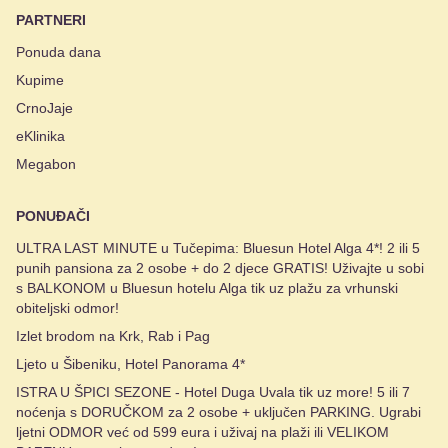
PARTNERI
Ponuda dana
Kupime
CrnoJaje
eKlinika
Megabon
PONUĐAČI
ULTRA LAST MINUTE u Tučepima: Bluesun Hotel Alga 4*! 2 ili 5
punih pansiona za 2 osobe + do 2 djece GRATIS! Uživajte u sobi
s BALKONOM u Bluesun hotelu Alga tik uz plažu za vrhunski
obiteljski odmor!
Izlet brodom na Krk, Rab i Pag
Ljeto u Šibeniku, Hotel Panorama 4*
ISTRA U ŠPICI SEZONE - Hotel Duga Uvala tik uz more! 5 ili 7
noćenja s DORUČKOM za 2 osobe + uključen PARKING. Ugrabi
ljetni ODMOR već od 599 eura i uživaj na plaži ili VELIKOM