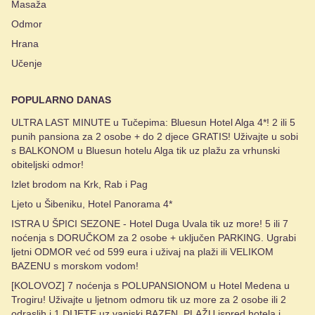
Masaža
Odmor
Hrana
Učenje
POPULARNO DANAS
ULTRA LAST MINUTE u Tučepima: Bluesun Hotel Alga 4*! 2 ili 5
punih pansiona za 2 osobe + do 2 djece GRATIS! Uživajte u sobi
s BALKONOM u Bluesun hotelu Alga tik uz plažu za vrhunski
obiteljski odmor!
Izlet brodom na Krk, Rab i Pag
Ljeto u Šibeniku, Hotel Panorama 4*
ISTRA U ŠPICI SEZONE - Hotel Duga Uvala tik uz more! 5 ili 7
noćenja s DORUČKOM za 2 osobe + uključen PARKING. Ugrabi
ljetni ODMOR već od 599 eura i uživaj na plaži ili VELIKOM
BAZENU s morskom vodom!
[KOLOVOZ] 7 noćenja s POLUPANSIONOM u Hotel Medena u
Trogiru! Uživajte u ljetnom odmoru tik uz more za 2 osobe ili 2
odraslih i 1 DIJETE uz vanjski BAZEN, PLAŽU ispred hotela i