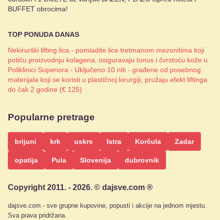
BUFFET obrocima!
TOP PONUDA DANAS
Nekirurški lifting lica - pomladite lice tretmanom mezonitima koji
potiču proizvodnju kolagena, osiguravaju tonus i čvrstoću kože u
Poliklinici Superiora - Uključeno 10 niti - građene od posebnog
materijala koji se koristi u plastičnoj kirurgiji, pružaju efekt liftinga
do čak 2 godine (€ 125)
Popularne pretrage
brijuni
krk
uskrs
Istra
Korčula
Zadar
opatija
Pula
Slovenija
dubrovnik
Copyright 2011. - 2026. © dajsve.com ®
dajsve.com - sve grupne kupovine, popusti i akcije na jednom mjestu.
Sva prava pridržana.