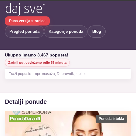
Puna verzija stranice
Pregled ponuda
Kategorije ponuda
Blog
Ukupno imamo 3.467 popusta!
Zadnji put osvježeno prije 55 minuta
Traži popuste... npr. masaža, Dubrovnik, toplice...
Detalji ponude
Ponuda istekla