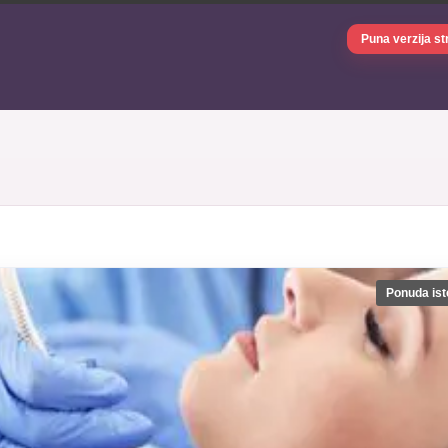
Puna verzija st
Ponuda ist