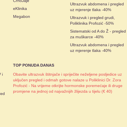
CrnoJaje
Ultrazvuk abdomena i pregled
eKlinika
uz mjerenje tlaka -40%
Megabon
Ultrazvuk i pregled grudi,
Poliklinika Profozić -50%
Sistematski od A do Ž - pregled
za muškarce -40%
Ultrazvuk abdomena i pregled
uz mjerenje tlaka -40%
TOP PONUDA DANAS
 i
Obavite ultrazvuk štitnjače i spriječite neželjene posljedice uz
uključen pregled i odmah gotove nalaze u Poliklinici Dr. Zora
Profozić - Na vrijeme otkrijte hormonske poremećaje ili druge
promjene na jednoj od najvažnijih žlijezda u tijelu (€ 40)
led