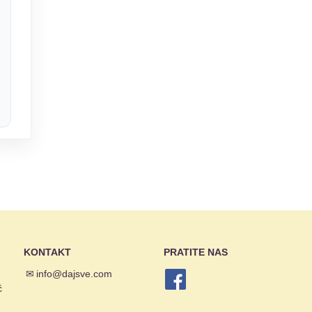
KONTAKT
PRATITE NAS
✉
info@dajsve.com
ć