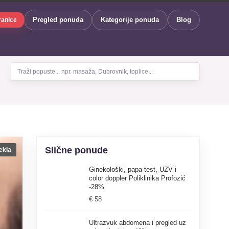
Pregled ponuda
Kategorije ponuda
Blog
ranice
Traži popuste... npr. masaža, Dubrovnik, toplice...
Slične ponude
ekla
Ginekološki, papa test, UZV i
color doppler Poliklinika Profozić
-28%
€ 58
Ultrazvuk abdomena i pregled uz