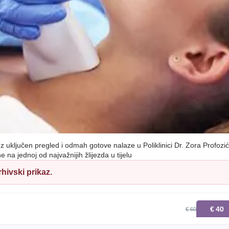
 uz uključen pregled i odmah gotove nalaze u Poliklinici Dr. Zora Profozić
na jednoj od najvažnijih žlijezda u tijelu
hivski prikaz.
€
40
€ 60