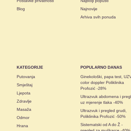
Postavke privatnosti
Najbolji popusti
Blog
Najnovije
Arhiva svih ponuda
KATEGORIJE
POPULARNO DANAS
Putovanja
Ginekološki, papa test, UZV
color doppler Poliklinika
Smještaj
Profozić -28%
Ljepota
Ultrazvuk abdomena i preg
Zdravlje
uz mjerenje tlaka -40%
Masaža
Ultrazvuk i pregled grudi,
Poliklinika Profozić -50%
Odmor
Sistematski od A do Ž -
Hrana
pregled za muškarce -40%