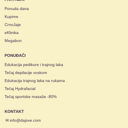
Ponuda dana
Kupime
CrnoJaje
eKlinika
Megabon
PONUĐAČI
Edukacija pedikure i trajnog laka
Tečaj depilacije voskom
Edukacija trajnog laka na rukama
Tečaj Hydrafacial
Tečaj sportske masaže -80%
KONTAKT
✉
info@dajsve.com