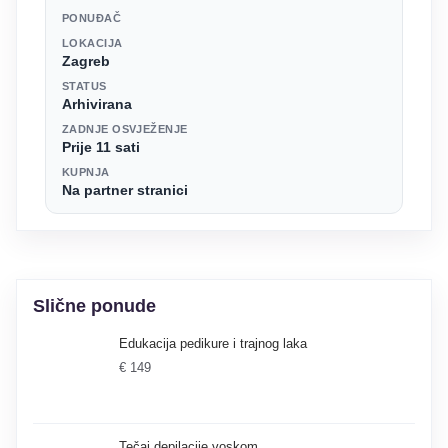
PONUĐAČ
LOKACIJA
Zagreb
STATUS
Arhivirana
ZADNJE OSVJEŽENJE
Prije 11 sati
KUPNJA
Na partner stranici
Slične ponude
Edukacija pedikure i trajnog laka
€ 149
Tečaj depilacije voskom