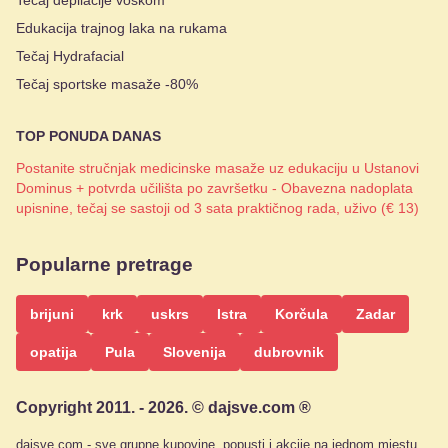
Edukacija trajnog laka na rukama
Tečaj Hydrafacial
Tečaj sportske masaže -80%
TOP PONUDA DANAS
Postanite stručnjak medicinske masaže uz edukaciju u Ustanovi
Dominus + potvrda učilišta po završetku - Obavezna nadoplata
upisnine, tečaj se sastoji od 3 sata praktičnog rada, uživo (€ 13)
Popularne pretrage
brijuni
krk
uskrs
Istra
Korčula
Zadar
opatija
Pula
Slovenija
dubrovnik
Copyright 2011. - 2026. © dajsve.com ®
dajsve.com - sve grupne kupovine, popusti i akcije na jednom mjestu.