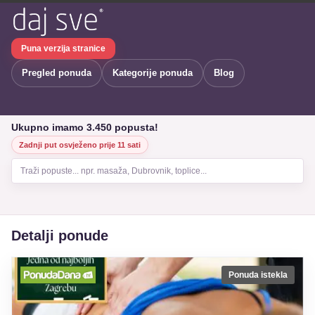
Puna verzija stranice
Pregled ponuda
Kategorije ponuda
Blog
Ukupno imamo 3.450 popusta!
Zadnji put osvježeno prije 11 sati
Traži popuste... npr. masaža, Dubrovnik, toplice...
Detalji ponude
Ponuda istekla