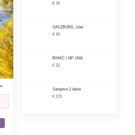
€ 35
SALZBURG, izlet
€ 60
BIHAĆ I NP UNA
€ 32
bu
Sarajevo 2 dana
€ 115