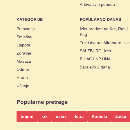
Arhiva svih ponuda
KATEGORIJE
POPULARNO DANAS
Putovanja
Izlet brodom na Krk, Rab i
Pag
Smještaj
Trst i dvorac Miramare, izle
Ljepota
SALZBURG, izlet
Zdravlje
BIHAĆ I NP UNA
Masaža
Sarajevo 2 dana
Odmor
Hrana
Učenje
Popularne pretrage
brijuni
krk
uskrs
Istra
Korčula
Zadar