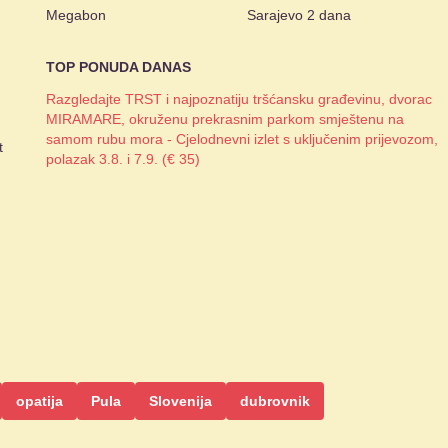
Megabon
Sarajevo 2 dana
TOP PONUDA DANAS
Razgledajte TRST i najpoznatiju tršćansku građevinu, dvorac
MIRAMARE, okruženu prekrasnim parkom smještenu na
samom rubu mora - Cjelodnevni izlet s uključenim prijevozom,
t
polazak 3.8. i 7.9. (€ 35)
opatija
Pula
Slovenija
dubrovnik