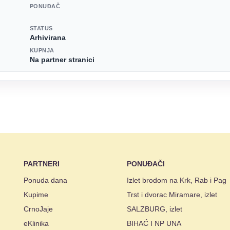
PONUĐAČ
STATUS
Arhivirana
KUPNJA
Na partner stranici
PARTNERI
PONUĐAČI
Ponuda dana
Izlet brodom na Krk, Rab i Pag
Kupime
Trst i dvorac Miramare, izlet
CrnoJaje
SALZBURG, izlet
eKlinika
BIHAĆ I NP UNA