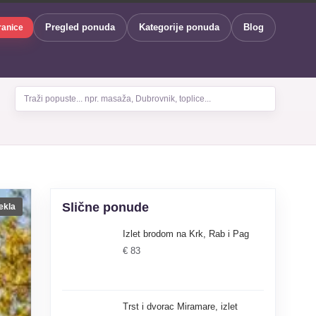
Pregled ponuda
Kategorije ponuda
Blog
ranice
Traži popuste... npr. masaža, Dubrovnik, toplice...
Slične ponude
ekla
Izlet brodom na Krk, Rab i Pag
€ 83
Trst i dvorac Miramare, izlet