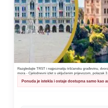
Razgledajte TRST i najpoznatiju tršćansku građevinu, d
mora - Cjelodnevni izlet s uključenim prijevozom, polazak 3.8
Ponuda je istekla i ostaje dostupna samo kao ar