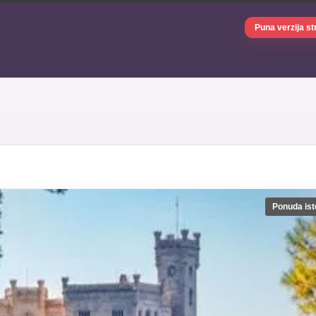
Puna verzija st
Ponuda ist