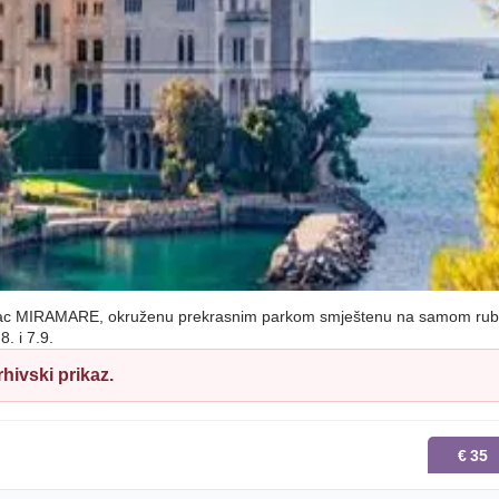
vorac MIRAMARE, okruženu prekrasnim parkom smještenu na samom ru
. i 7.9.
hivski prikaz.
€
35