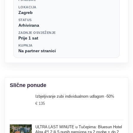
LOKACIJA
Zagreb
STATUS
Arhivirana
ZADNJE OSVJEŽENJE
Prije 1 sat
KUPNJA
Na partner stranici
Slične ponude
Izbjeljivanje zubi individualnom udlagom -50%
€ 135
ULTRA LAST MINUTE u Tučepima: Bluesun Hotel
Alga 4*! 2 ili 5 punih pansiona za 2 osobe + do 2