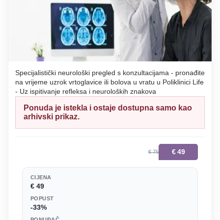
Specijalistički neurološki pregled s konzultacijama - pronađite
na vrijeme uzrok vrtoglavice ili bolova u vratu u Poliklinici Life
- Uz ispitivanje refleksa i neuroloških znakova
Ponuda je istekla i ostaje dostupna samo kao
arhivski prikaz.
€
49
€ 75
CIJENA
€ 49
POPUST
-33%
PONUĐAČ