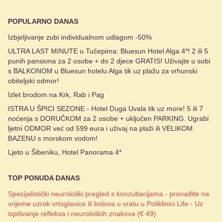
POPULARNO DANAS
Izbjeljivanje zubi individualnom udlagom -50%
ULTRA LAST MINUTE u Tučepima: Bluesun Hotel Alga 4*! 2 ili 5
punih pansiona za 2 osobe + do 2 djece GRATIS! Uživajte u sobi
s BALKONOM u Bluesun hotelu Alga tik uz plažu za vrhunski
obiteljski odmor!
Izlet brodom na Krk, Rab i Pag
ISTRA U ŠPICI SEZONE - Hotel Duga Uvala tik uz more! 5 ili 7
noćenja s DORUČKOM za 2 osobe + uključen PARKING. Ugrabi
ljetni ODMOR već od 599 eura i uživaj na plaži ili VELIKOM
BAZENU s morskom vodom!
Ljeto u Šibeniku, Hotel Panorama 4*
TOP PONUDA DANAS
Specijalistički neurološki pregled s konzultacijama - pronađite na
vrijeme uzrok vrtoglavice ili bolova u vratu u Poliklinici Life - Uz
ispitivanje refleksa i neuroloških znakova (€ 49)