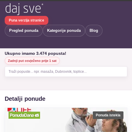
Puna verzija stranice
Pregled ponuda
Kategorije ponuda
Blog
Ukupno imamo 3.474 popusta!
Zadnji put osvježeno prije 1 sat
Traži popuste... npr. masaža, Dubrovnik, toplice...
Detalji ponude
Ponuda istekla