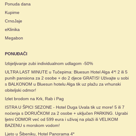
Ponuda dana
Kupime
CrnoJaje
eKlinika
Megabon
PONUĐAČI
Izbjeljivanje zubi individualnom udlagom -50%
ULTRA LAST MINUTE u Tučepima: Bluesun Hotel Alga 4*! 2 ili 5
punih pansiona za 2 osobe + do 2 djece GRATIS! Uživajte u sobi
s BALKONOM u Bluesun hotelu Alga tik uz plažu za vrhunski
obiteljski odmor!
Izlet brodom na Krk, Rab i Pag
ISTRA U ŠPICI SEZONE - Hotel Duga Uvala tik uz more! 5 ili 7
noćenja s DORUČKOM za 2 osobe + uključen PARKING. Ugrabi
ljetni ODMOR već od 599 eura i uživaj na plaži ili VELIKOM
BAZENU s morskom vodom!
Ljeto u Šibeniku, Hotel Panorama 4*